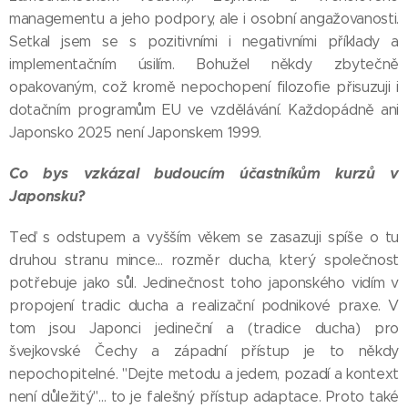
managementu a jeho podpory, ale i osobní angažovanosti.
Setkal jsem se s pozitivními i negativními příklady a
implementačním úsilím. Bohužel někdy zbytečně
opakovaným, což kromě nepochopení filozofie přisuzuji i
dotačním programům EU ve vzdělávání. Každopádně ani
Japonsko 2025 není Japonskem 1999.
Co bys vzkázal budoucím účastníkům kurzů v
Japonsku?
Teď s odstupem a vyšším věkem se zasazuji spíše o tu
druhou stranu mince... rozměr ducha, který společnost
potřebuje jako sůl. Jedinečnost toho japonského vidím v
propojení tradic ducha a realizační podnikové praxe. V
tom jsou Japonci jedineční a (tradice ducha) pro
švejkovské Čechy a západní přístup je to někdy
nepochopitelné. "Dejte metodu a jedem, pozadí a kontext
není důležitý"... to je falešný přístup adaptace. Proto také