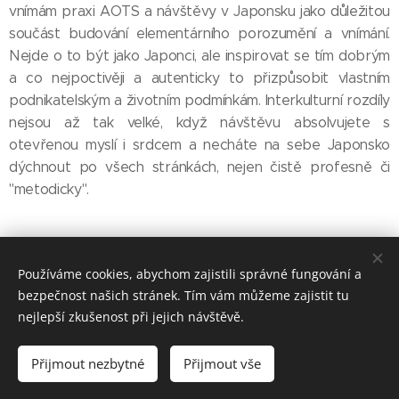
vnímám praxi AOTS a návštěvy v Japonsku jako důležitou
součást budování elementárního porozumění a vnímání.
Nejde o to být jako Japonci, ale inspirovat se tím dobrým
a co nejpoctivěji a autenticky to přizpůsobit vlastním
podnikatelským a životním podmínkám. Interkulturní rozdíly
nejsou až tak velké, když návštěvu absolvujete s
otevřenou myslí i srdcem a necháte na sebe Japonsko
dýchnout po všech stránkách, nejen čistě profesně či
"metodicky".
Share
Používáme cookies, abychom zajistili správné fungování a
bezpečnost našich stránek. Tím vám můžeme zajistit tu
nejlepší zkušenost při jejich návštěvě.
© 2024 The Czech Alumni Association of Japanese AOTS
Přijmout nezbytné
Přijmout vše
Cookies