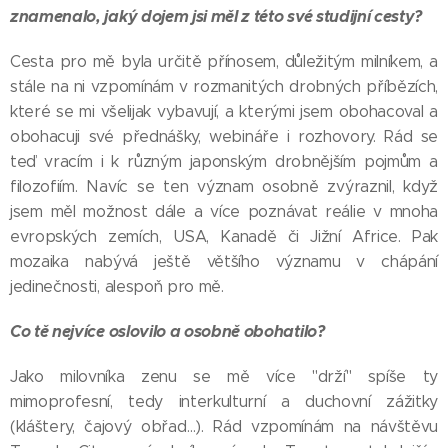
znamenalo, jaký dojem jsi měl z této své studijní cesty?
Cesta pro mě byla určitě přínosem, důležitým milníkem, a
stále na ni vzpomínám v rozmanitých drobných příbězích,
které se mi všelijak vybavují, a kterými jsem obohacoval a
obohacuji své přednášky, webináře i rozhovory. Rád se
teď vracím i k různým japonským drobnějším pojmům a
filozofiím. Navíc se ten význam osobně zvýraznil, když
jsem měl možnost dále a více poznávat reálie v mnoha
evropských zemích, USA, Kanadě či Jižní Africe. Pak
mozaika nabývá ještě většího významu v chápání
jedinečnosti, alespoň pro mě.
Co tě nejvíce oslovilo a osobně obohatilo?
Jako milovníka zenu se mě více "drží" spíše ty
mimoprofesní, tedy interkulturní a duchovní zážitky
(kláštery, čajový obřad…). Rád vzpomínám na návštěvu