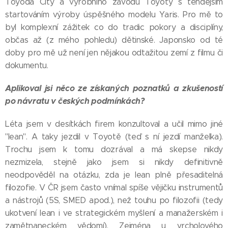
Toyoda City a výrobního závodu Toyoty s tehdejším
startováním výroby úspěšného modelu Yaris. Pro mě to
byl komplexní zážitek co do tradic pokory a disciplíny,
občas až (z mého pohledu) dětinské. Japonsko od té
doby pro mě už není jen nějakou odtažitou zemí z filmu či
dokumentu.
Aplikoval jsi něco ze získaných poznatků a zkušeností
po návratu v českých podmínkách?
Léta jsem v desítkách firem konzultoval a učil mimo jiné
"lean". A taky jezdil v Toyotě (teď s ní jezdí manželka).
Trochu jsem k tomu dozrával a má skepse nikdy
nezmizela, stejně jako jsem si nikdy definitivně
neodpověděl na otázku, zda je lean plně přesaditelná
filozofie. V ČR jsem často vnímal spíše vějičku instrumentů
a nástrojů (5S, SMED apod.), než touhu po filozofii (tedy
ukotvení lean i ve strategickém myšlení a manažerském i
zamětnaneckém vědomí). Zejména u vrcholového